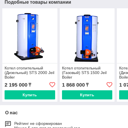
Подобные товары компании
Котел отопительный
Котел отопительный
Коте
(Дизельный) STS 2000 Jeil
(Газовый) STS 1500 Jeil
(Диз
Boiler
Boiler
Boile
2 195 000
1 868 000
1 0
₸
₸
Купить
Купить
О нас
Рейтинг не сформирован