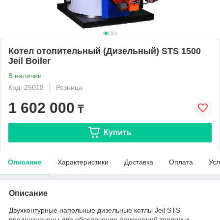
Котел отопительный (Дизельный) STS 1500
Jeil Boiler
В наличии
Код: 25018
Розница
1 602 000
₸
Купить
Описание
Характеристики
Доставка
Оплата
Усл
Описание
Двухконтурные напольные дизельные котлы Jeil STS
предназначены для обеспечения помещений теплом и